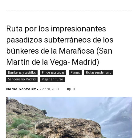
Ruta por los impresionantes
pasadizos subterráneos de los
búnkeres de la Marañosa (San
Martín de la Vega- Madrid)
Búnkeres y castillos
Finde escapadas
Planes
Rutas senderismo
Senderismo Madrid
Viajar en furgo
Nadia González
-
2 abril, 2021
0