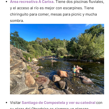
Área recreativa A Carixa
. Tiene dos piscinas fluviales,
y el acceso al río es mejor con escarpines. Tiene
chiringuito para comer, mesas para picnic y mucha
sombra.
Visitar
Santiago de Compostela y ver su catedral
con
su plaza del Obradoiro es siempre un planazo.