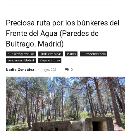
Preciosa ruta por los búnkeres del
Frente del Agua (Paredes de
Buitrago, Madrid)
Búnkeres y castillos
Finde escapadas
Planes
Rutas senderismo
Senderismo Madrid
Viajar en furgo
Nadia González
-
4 mayo, 2021
0