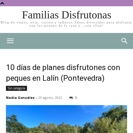
Familias Disfrutonas
Blog de viajes, ocio, cocina y talleres. Ideas divertidas para disfrutar
con los peques de la casa y…¡sin ellos!
10 días de planes disfrutones con
peques en Lalín (Pontevedra)
Sin categoría
Nadia González
-
29 agosto, 2022
0