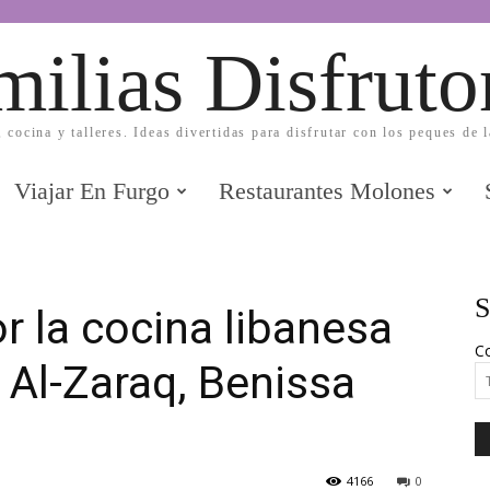
milias Disfruto
, cocina y talleres. Ideas divertidas para disfrutar con los peques de 
Viajar En Furgo
Restaurantes Molones
S
r la cocina libanesa
Co
 Al-Zaraq, Benissa
4166
0