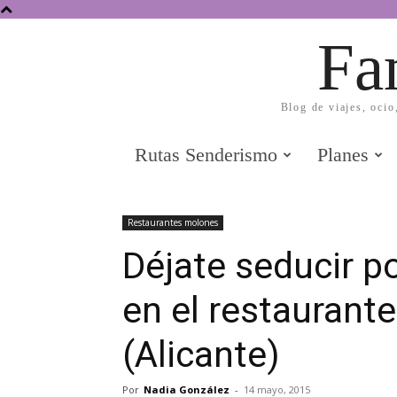
Fa
Blog de viajes, ocio
Rutas Senderismo
Planes
Restaurantes molones
Déjate seducir po
en el restaurante
(Alicante)
Por
Nadia González
-
14 mayo, 2015