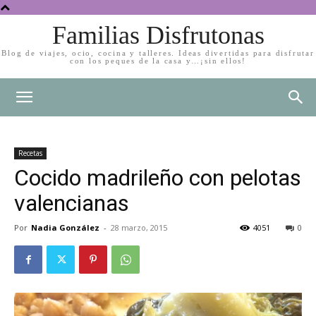
Familias Disfrutonas
Blog de viajes, ocio, cocina y talleres. Ideas divertidas para disfrutar
con los peques de la casa y…¡sin ellos!
Recetas
Cocido madrileño con pelotas
valencianas
Por
Nadia González
-
28 marzo, 2015
4051
0