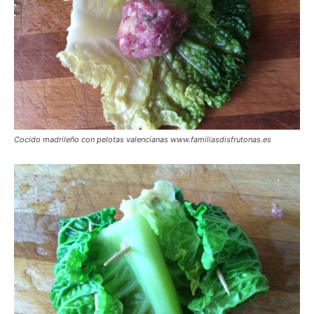
Cocido madrileño con pelotas valencianas www.familiasdisfrutonas.es