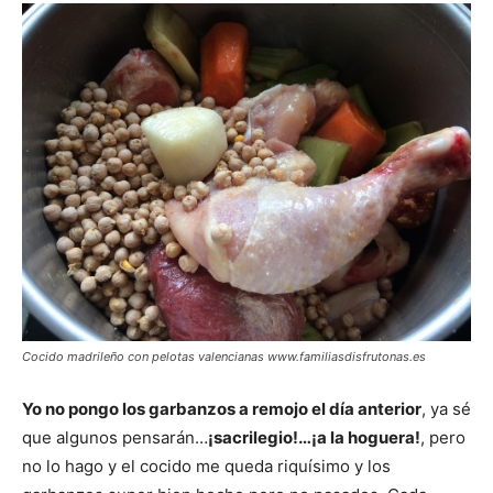
Cocido madrileño con pelotas valencianas www.familiasdisfrutonas.es
Yo no pongo los garbanzos a remojo el día anterior
, ya sé
que algunos pensarán…
¡sacrilegio!…¡a la hoguera!
, pero
no lo hago y el cocido me queda riquísimo y los