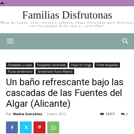
Familias Disfrutonas
Blog de viajes, ocio, cocina y talleres. Ideas divertidas para disfrutar
con los peques de la casa y…¡sin ellos!
Escapadas y viajes
Escapadas nacionales
Viajar en furgo
Finde escapadas
Rutas senderismo
Senderismo fuera Madrid
Un baño refrescante bajo las
cascadas de las Fuentes del
Algar (Alicante)
Por
Nadia González
-
2 abril, 2015
13517
0