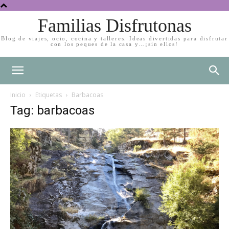
Familias Disfrutonas
Blog de viajes, ocio, cocina y talleres. Ideas divertidas para disfrutar
con los peques de la casa y…¡sin ellos!
Inicio
Etiquetas
Barbacoas
Tag: barbacoas