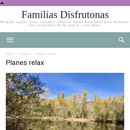
Familias Disfrutonas
Blog de viajes, ocio, cocina y talleres. Ideas divertidas para disfrutar
con los peques de la casa y…¡sin ellos!
Inicio
Planes
Planes relax
Planes relax