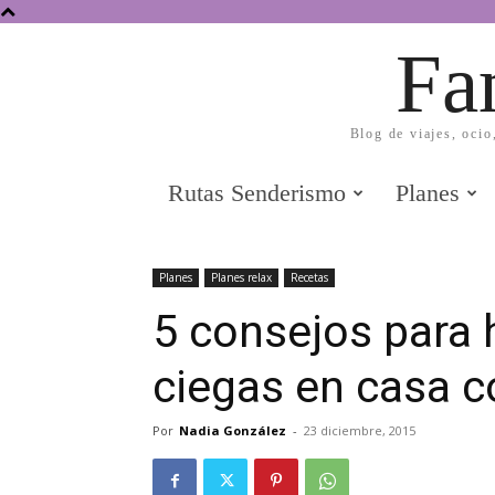
Fa
Blog de viajes, ocio
Rutas Senderismo
Planes
Planes
Planes relax
Recetas
5 consejos para 
ciegas en casa 
Por
Nadia González
-
23 diciembre, 2015