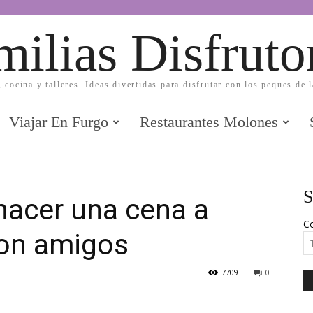
milias Disfruto
, cocina y talleres. Ideas divertidas para disfrutar con los peques de 
Viajar En Furgo
Restaurantes Molones
S
hacer una cena a
Co
con amigos
7709
0