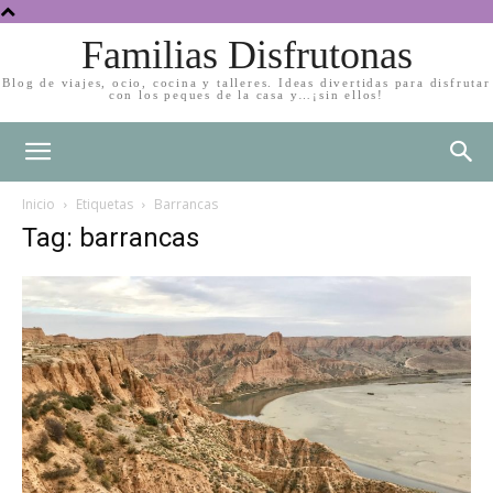
Familias Disfrutonas
Blog de viajes, ocio, cocina y talleres. Ideas divertidas para disfrutar
con los peques de la casa y…¡sin ellos!
Inicio
Etiquetas
Barrancas
Tag: barrancas