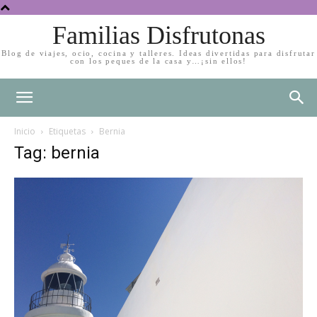
Familias Disfrutonas
Blog de viajes, ocio, cocina y talleres. Ideas divertidas para disfrutar
con los peques de la casa y…¡sin ellos!
Inicio
Etiquetas
Bernia
Tag: bernia