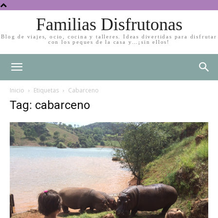
Familias Disfrutonas
Blog de viajes, ocio, cocina y talleres. Ideas divertidas para disfrutar
con los peques de la casa y…¡sin ellos!
Inicio
Etiquetas
Cabarceno
Tag: cabarceno