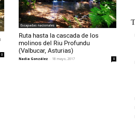
T
Escapadas nacionales
Ruta hasta la cascada de los
a
molinos del Riu Profundu
(Valbucar, Asturias)
0
Nadia González
-
18 mayo, 2017
0