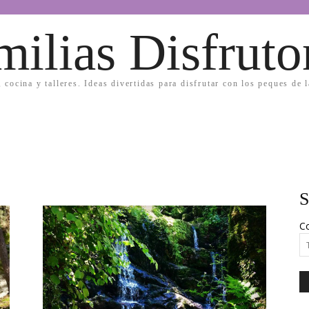
milias Disfruto
, cocina y talleres. Ideas divertidas para disfrutar con los peques de 
S
Co