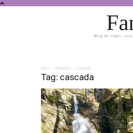
Fa
Blog de viajes, ocio
Inicio
Etiquetas
Cascada
Tag: cascada