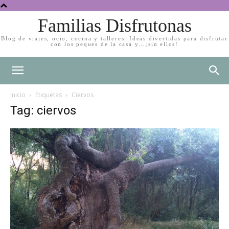
Familias Disfrutonas
Blog de viajes, ocio, cocina y talleres. Ideas divertidas para disfrutar
con los peques de la casa y…¡sin ellos!
Inicio
Etiquetas
Ciervos
Tag: ciervos