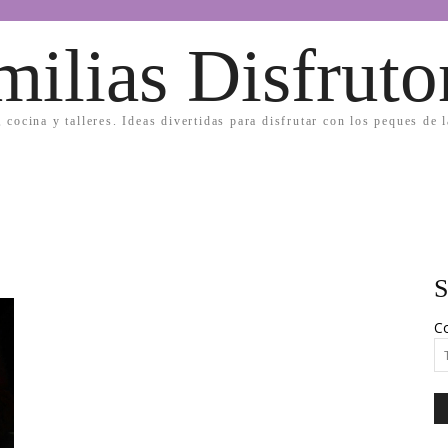
milias Disfruto
, cocina y talleres. Ideas divertidas para disfrutar con los peques de 
S
Co