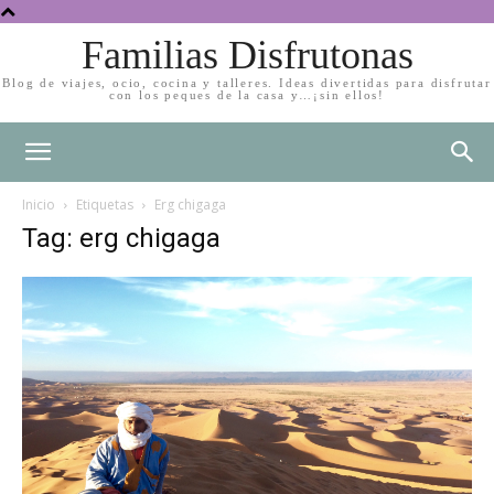
Familias Disfrutonas
Blog de viajes, ocio, cocina y talleres. Ideas divertidas para disfrutar
con los peques de la casa y…¡sin ellos!
Inicio
Etiquetas
Erg chigaga
Tag: erg chigaga