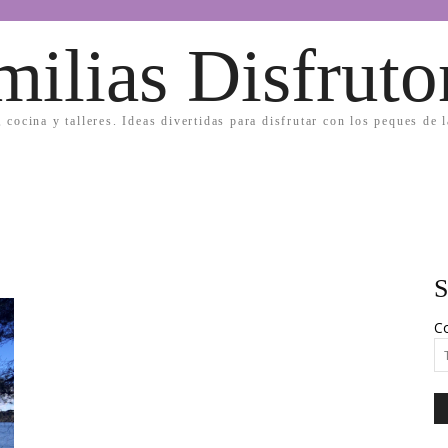
milias Disfruto
, cocina y talleres. Ideas divertidas para disfrutar con los peques de 
S
Co