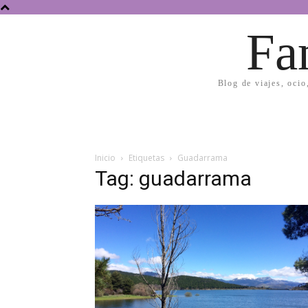
Fa
Blog de viajes, ocio
Inicio
Etiquetas
Guadarrama
Tag: guadarrama