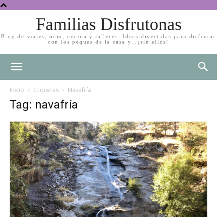
Familias Disfrutonas
Blog de viajes, ocio, cocina y talleres. Ideas divertidas para disfrutar
con los peques de la casa y…¡sin ellos!
Inicio
Etiquetas
Navafría
Tag: navafría