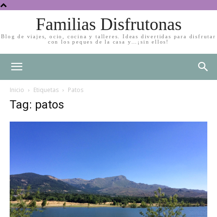
Familias Disfrutonas
Blog de viajes, ocio, cocina y talleres. Ideas divertidas para disfrutar
con los peques de la casa y…¡sin ellos!
Inicio
Etiquetas
Patos
Tag: patos