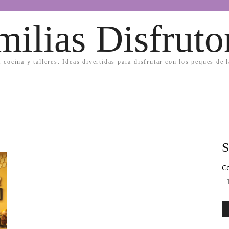
milias Disfruto
, cocina y talleres. Ideas divertidas para disfrutar con los peques de 
S
Co