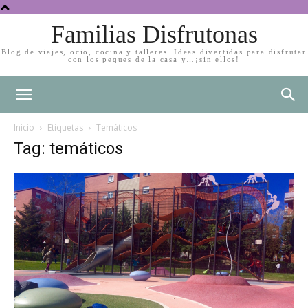
Familias Disfrutonas
Blog de viajes, ocio, cocina y talleres. Ideas divertidas para disfrutar
con los peques de la casa y…¡sin ellos!
Inicio
Etiquetas
Temáticos
Tag: temáticos