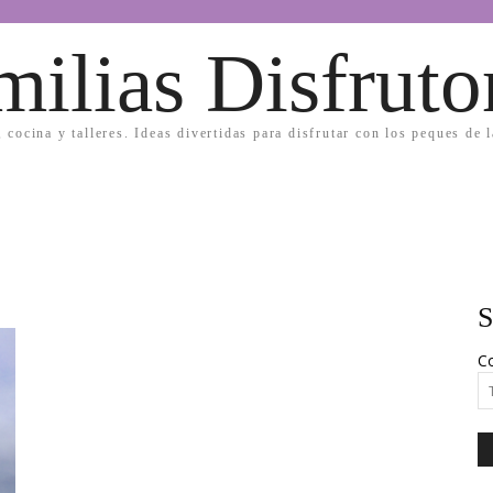
milias Disfruto
, cocina y talleres. Ideas divertidas para disfrutar con los peques de 
S
Co