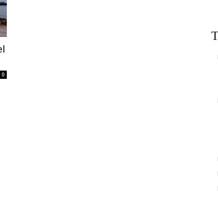
T
el
0