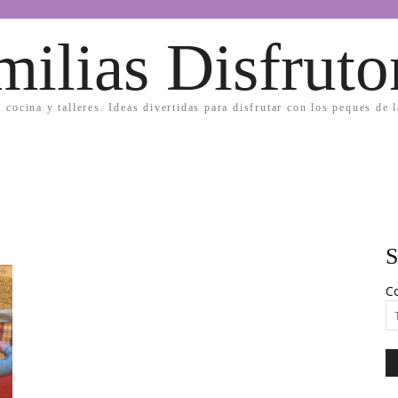
milias Disfruto
, cocina y talleres. Ideas divertidas para disfrutar con los peques de 
S
Co