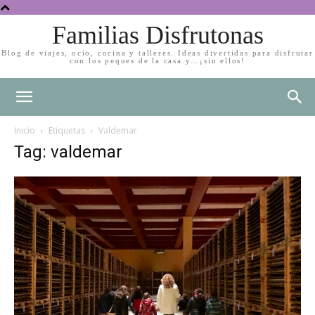
Familias Disfrutonas
Blog de viajes, ocio, cocina y talleres. Ideas divertidas para disfrutar
con los peques de la casa y…¡sin ellos!
Inicio
Etiquetas
Valdemar
Tag: valdemar