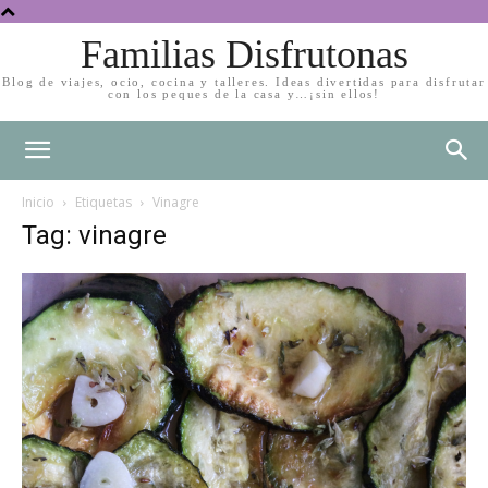
Familias Disfrutonas
Blog de viajes, ocio, cocina y talleres. Ideas divertidas para disfrutar
con los peques de la casa y…¡sin ellos!
Inicio
Etiquetas
Vinagre
Tag: vinagre