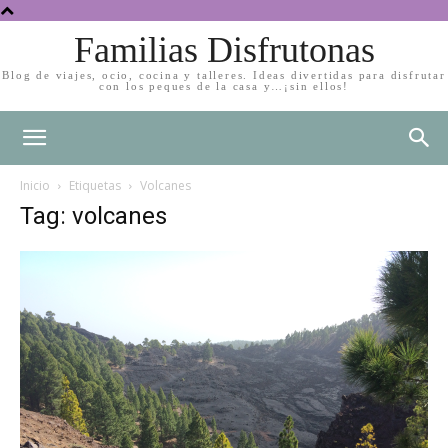
Familias Disfrutonas
Blog de viajes, ocio, cocina y talleres. Ideas divertidas para disfrutar
con los peques de la casa y…¡sin ellos!
Inicio
Etiquetas
Volcanes
Tag: volcanes