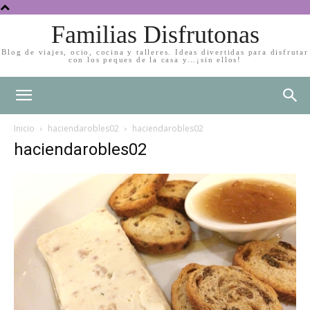
Familias Disfrutonas
Blog de viajes, ocio, cocina y talleres. Ideas divertidas para disfrutar
con los peques de la casa y…¡sin ellos!
Inicio
haciendarobles02
haciendarobles02
haciendarobles02