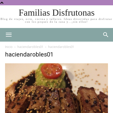
Familias Disfrutonas
Blog de viajes, ocio, cocina y talleres. Ideas divertidas para disfrutar
con los peques de la casa y…¡sin ellos!
Inicio
haciendarobles01
haciendarobles01
haciendarobles01