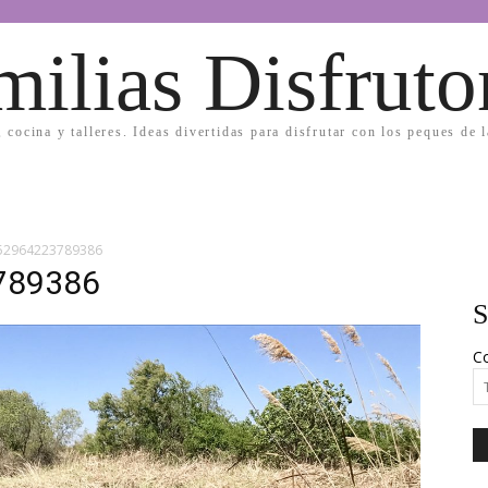
milias Disfruto
, cocina y talleres. Ideas divertidas para disfrutar con los peques de 
52964223789386
789386
S
Co