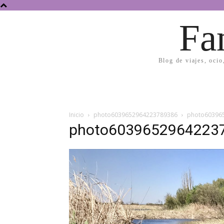
Fa
Blog de viajes, ocio
Inicio
photo6039652964223789386
photo60396
photo6039652964223