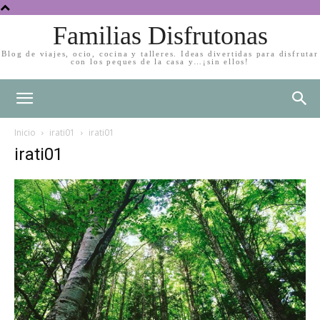
Familias Disfrutonas
Blog de viajes, ocio, cocina y talleres. Ideas divertidas para disfrutar
con los peques de la casa y…¡sin ellos!
Inicio
irati01
irati01
irati01