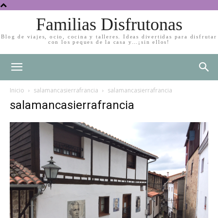
Familias Disfrutonas
Blog de viajes, ocio, cocina y talleres. Ideas divertidas para disfrutar
con los peques de la casa y…¡sin ellos!
Inicio
salamancasierrafrancia
salamancasierrafrancia
salamancasierrafrancia