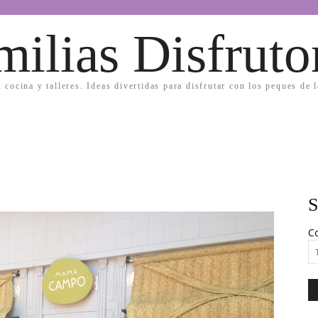
milias Disfruto
, cocina y talleres. Ideas divertidas para disfrutar con los peques de 
S
Co