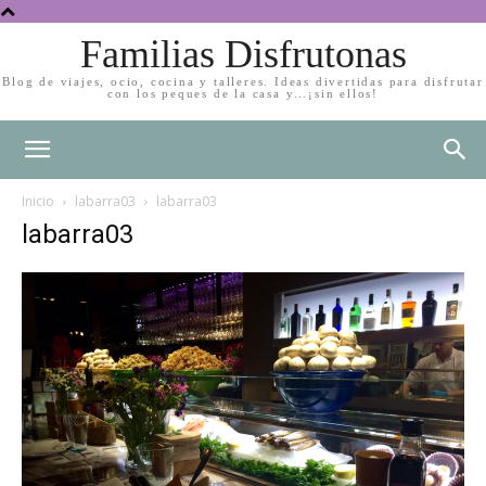
Familias Disfrutonas
Blog de viajes, ocio, cocina y talleres. Ideas divertidas para disfrutar
con los peques de la casa y…¡sin ellos!
Inicio
labarra03
labarra03
labarra03