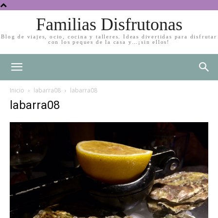
Familias Disfrutonas
Blog de viajes, ocio, cocina y talleres. Ideas divertidas para disfrutar
con los peques de la casa y…¡sin ellos!
Inicio
labarra08
labarra08
labarra08