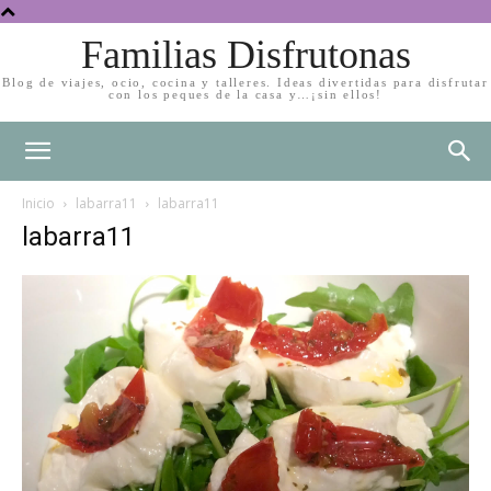
Familias Disfrutonas
Blog de viajes, ocio, cocina y talleres. Ideas divertidas para disfrutar
con los peques de la casa y…¡sin ellos!
Inicio
labarra11
labarra11
labarra11