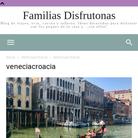
Familias Disfrutonas
Blog de viajes, ocio, cocina y talleres. Ideas divertidas para disfrutar
con los peques de la casa y…¡sin ellos!
Inicio
veneciacroacia
veneciacroacia
veneciacroacia