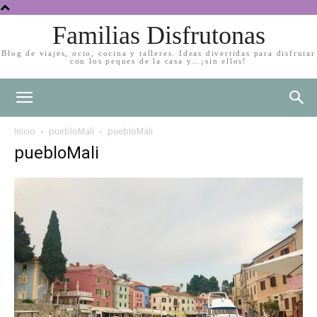
Familias Disfrutonas
Blog de viajes, ocio, cocina y talleres. Ideas divertidas para disfrutar
con los peques de la casa y…¡sin ellos!
Inicio
puebloMali
puebloMali
puebloMali