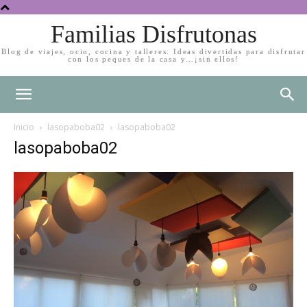
Familias Disfrutonas
Blog de viajes, ocio, cocina y talleres. Ideas divertidas para disfrutar
con los peques de la casa y…¡sin ellos!
Inicio
lasopaboba02
lasopaboba02
lasopaboba02