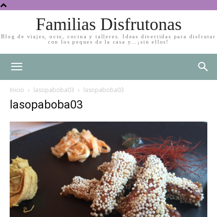
Familias Disfrutonas
Blog de viajes, ocio, cocina y talleres. Ideas divertidas para disfrutar
con los peques de la casa y…¡sin ellos!
Inicio
lasopaboba03
lasopaboba03
lasopaboba03