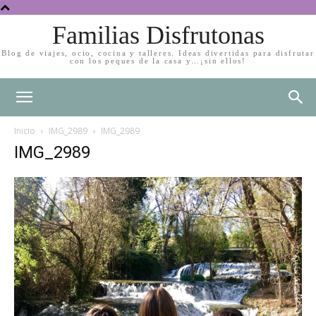
Familias Disfrutonas
Blog de viajes, ocio, cocina y talleres. Ideas divertidas para disfrutar
con los peques de la casa y…¡sin ellos!
Inicio
IMG_2989
IMG_2989
IMG_2989