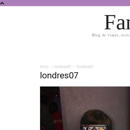
Fa
Blog de viajes, ocio
Inicio
londres07
londres07
londres07