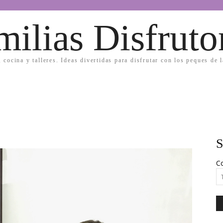
milias Disfruto
, cocina y talleres. Ideas divertidas para disfrutar con los peques de 
S
Co