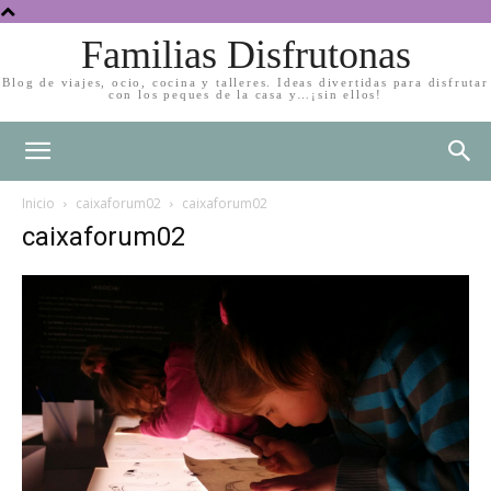
Familias Disfrutonas
Blog de viajes, ocio, cocina y talleres. Ideas divertidas para disfrutar
con los peques de la casa y…¡sin ellos!
Inicio
caixaforum02
caixaforum02
caixaforum02