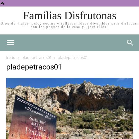
Familias Disfrutonas
Blog de viajes, ocio, cocina y talleres. Ideas divertidas para disfrutar
con los peques de la casa y…¡sin ellos!
Inicio
pladepetracos01
pladepetracos01
pladepetracos01