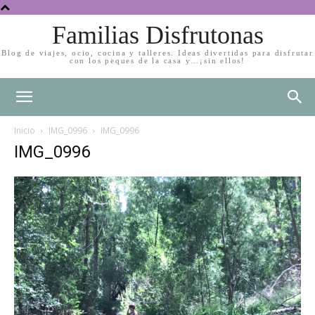
Familias Disfrutonas
Blog de viajes, ocio, cocina y talleres. Ideas divertidas para disfrutar
con los peques de la casa y…¡sin ellos!
Inicio
IMG_0996
IMG_0996
IMG_0996