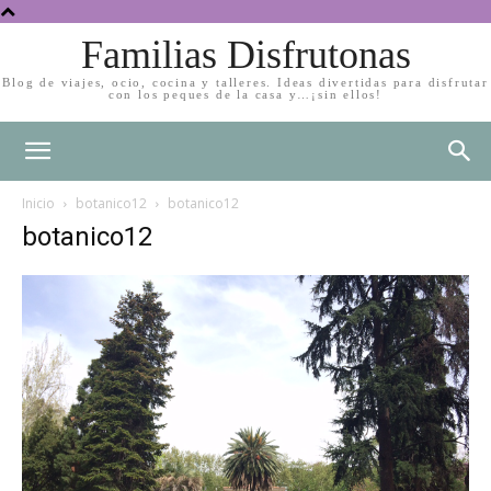
Familias Disfrutonas
Blog de viajes, ocio, cocina y talleres. Ideas divertidas para disfrutar
con los peques de la casa y…¡sin ellos!
Inicio
botanico12
botanico12
botanico12