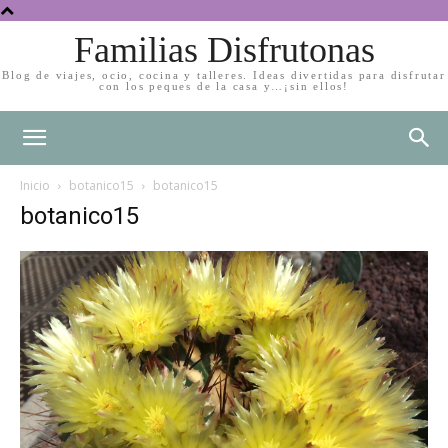
Familias Disfrutonas
Blog de viajes, ocio, cocina y talleres. Ideas divertidas para disfrutar
con los peques de la casa y…¡sin ellos!
Inicio
botanico15
botanico15
botanico15