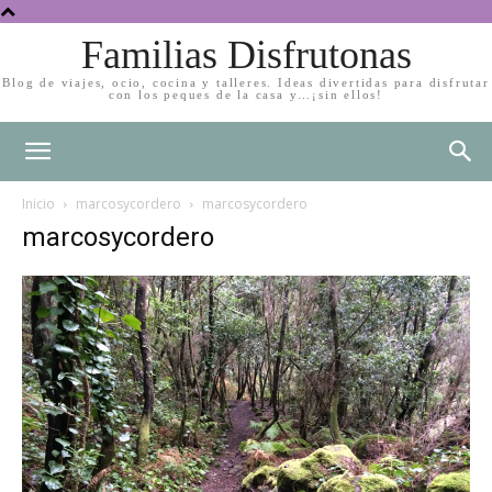
Familias Disfrutonas
Blog de viajes, ocio, cocina y talleres. Ideas divertidas para disfrutar
con los peques de la casa y…¡sin ellos!
Inicio
marcosycordero
marcosycordero
marcosycordero