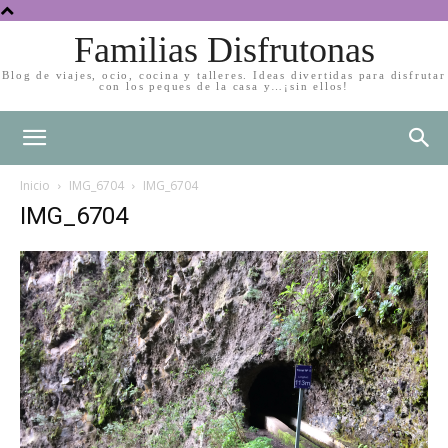
Familias Disfrutonas
Blog de viajes, ocio, cocina y talleres. Ideas divertidas para disfrutar
con los peques de la casa y…¡sin ellos!
Inicio
IMG_6704
IMG_6704
IMG_6704