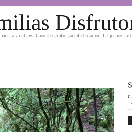
milias Disfruto
, cocina y talleres. Ideas divertidas para disfrutar con los peques de 
S
Co