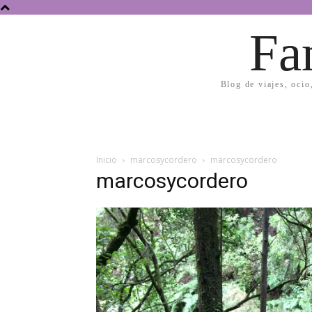
Fa
Blog de viajes, ocio
Inicio
marcosycordero
marcosycordero
marcosycordero