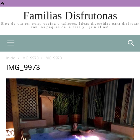
Familias Disfrutonas
Blog de viajes, ocio, cocina y talleres. Ideas divertidas para disfrutar
con los peques de la casa y…¡sin ellos!
Inicio
IMG_9973
IMG_9973
IMG_9973