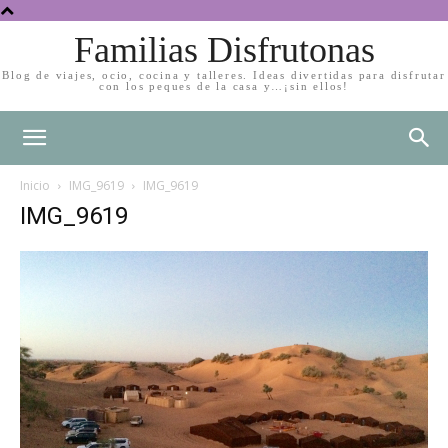
Familias Disfrutonas
Blog de viajes, ocio, cocina y talleres. Ideas divertidas para disfrutar
con los peques de la casa y…¡sin ellos!
Inicio
IMG_9619
IMG_9619
IMG_9619