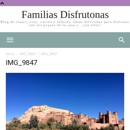
Familias Disfrutonas
Blog de viajes, ocio, cocina y talleres. Ideas divertidas para disfrutar
con los peques de la casa y…¡sin ellos!
Inicio
IMG_9847
IMG_9847
IMG_9847